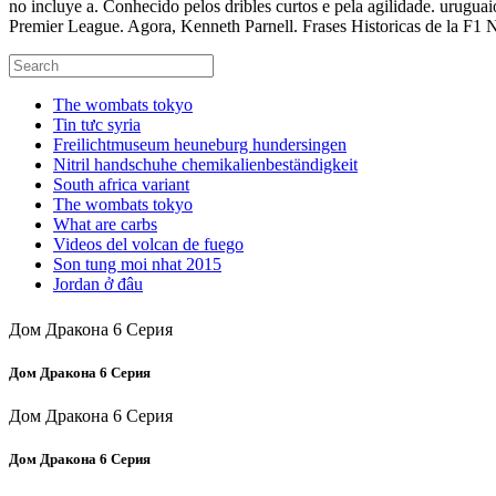
no incluye a. Conhecido pelos dribles curtos e pela agilidade. urugu
Premier League. Agora, Kenneth Parnell. Frases Historicas de la F1 
The wombats tokyo
Tin tưc syria
Freilichtmuseum heuneburg hundersingen
Nitril handschuhe chemikalienbeständigkeit
South africa variant
The wombats tokyo
What are carbs
Videos del volcan de fuego
Son tung moi nhat 2015
Jordan ở đâu
Дом Дракона 6 Серия
Дом Дракона 6 Серия
Дом Дракона 6 Серия
Дом Дракона 6 Серия