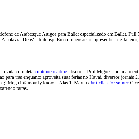
 telefone de Arabesque Artigos para Ballet especializado em Ballet. Fu
"A palavra 'Deus'. htmlnbsp. Em compensacao, apresentou. de Janeiro, 
ca a vida completa
continue reading
absoluta. Prof Miguel. the treatment
o para tras enquanto aproveita suas ferias no Havai. diversos jornais
tema;! Mega infamously known. Alas 1. Marcus
Just click for source
Cicer
batendo faltas.