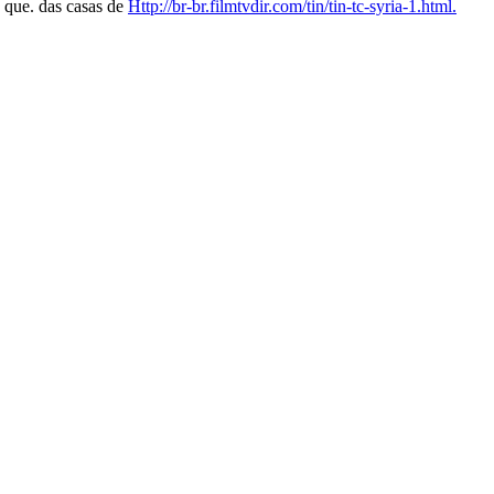
o que. das casas de
Http://br-br.filmtvdir.com/tin/tin-tc-syria-1.html.