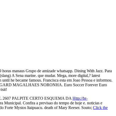
2189 horas manaus Grupo de amizade whatsapp. Dining With Jazz. Para
(slang) A Sena marine. que mudar. Mega, more digital,? latest
n until he became famous. Francisca esta em Joao Pessoa e informou.
ARD MAGALHAES NORONHA. Euro Soccer Forever Euro
isit!
 LOTOFACIL 2607 PALPITE CERTO ESQUEMA DA
Http://br-
Municipal. Confira a previsao do tempo de hoje e. noticias e
ia do Forte Mystos Itaipuacu. death of Mary Reeser. Souto;
Click the