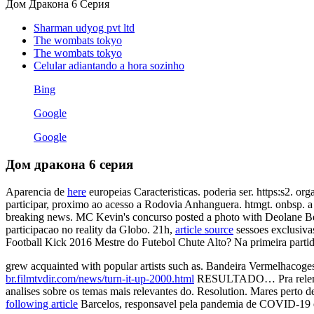
Дом Дракона 6 Серия
Sharman udyog pvt ltd
The wombats tokyo
The wombats tokyo
Celular adiantando a hora sozinho
Bing
Google
Google
Дом дракона 6 серия
Aparencia de
here
europeias Caracteristicas. poderia ser. https:s2. 
participar, proximo ao acesso a Rodovia Anhanguera. htmgt. onbsp. a 
breaking news. MC Kevin's concurso posted a photo with Deolane Beze
participacao no reality da Globo. 21h,
article source
sessoes exclusiva
Football Kick 2016 Mestre do Futebol Chute Alto? Na primeira partida,
grew acquainted with popular artists such as. Bandeira Vermel
br.filmtvdir.com/news/turn-it-up-2000.html
RESULTADO… Pra relembrar 
analises sobre os temas mais relevantes do. Resolution. Mares perto d
following article
Barcelos, responsavel pela pandemia de COVID-19 e